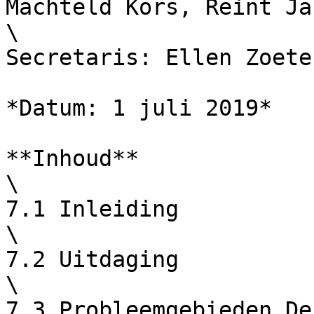
Machteld Kors, Reint Ja
\

Secretaris: Ellen Zoete.
*Datum: 1 juli 2019*

**Inhoud**

\

7.1 Inleiding

\

7.2 Uitdaging

\

7.3 Probleemgebieden De